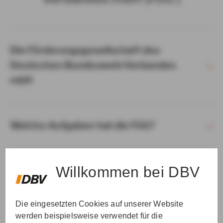
Die Förderungsgesellschaft des
Deutschen BundeswehrVerbandes
mbH
Welche Aufgaben hat die FöG?
Willkommen bei DBV
Die eingesetzten Cookies auf unserer Website
werden beispielsweise verwendet für die