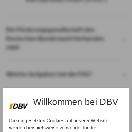
Die Förderungsgesellschaft des
Deutschen BundeswehrVerbandes
mbH
Welche Aufgaben hat die FöG?
Willkommen bei DBV
Die eingesetzten Cookies auf unserer Website
werden beispielsweise verwendet für die