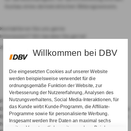
Ausbau eines demokratischen Bildungswesens.
Kontaktieren Sie uns gerne
Interessiert? Wir beraten Sie gerne!
zur Betreuersuche
Willkommen bei DBV
Die eingesetzten Cookies auf unserer Website
werden beispielsweise verwendet für die
ordnungsgemäße Funktion der Website, zur
Verbesserung der Nutzererfahrung, Analysen des
Nutzungsverhaltens, Social Media-Interaktionen, für
Private Krankenversicherung für Beamte
das Kunde wirbt Kunde-Programm, die Affiliate-
Dienstunfähigkeitsversicherung
Dienstanfänger-Police
Programme sowie für personalisierte Werbung.
Berufshaftpflichtversicherung
Datenschutz & Cookies
Insgesamt werden Ihre Daten an maximal sechs
Nutzungshinweise
Impressum
Erklärung zur
weitere Verantwortliche weitergegeben. Bei dem