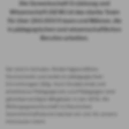
Die Gewerkschaft Erziehung und
Wissenschaft (GEW) ist das starke Team
für über 260.000 Frauen und Männer, die
in pädagogischen und wissenschaftlichen
Berufen arbeiten.
Sie sind in Schulen, Kindertagesstätten,
Hochschulen und anderen pädagogischen
Einrichtungen tätig. Auch Studierende und
arbeitslose Pädagoginnen und Pädagogen sind
gleichberechtigte Mitglieder in der GEW. Als
Bildungsgewerkschaft im Deutschen
Gewerkschaftsbund machen wir uns für unsere
Interessen stark.