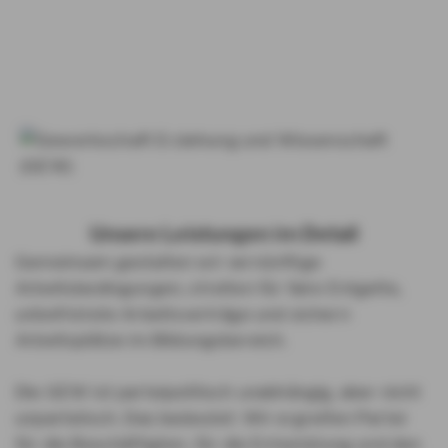
Unsere Leistungen im Detail
Gemeinsam gestalten wir vernünftige
Arbeitsbedingungen, streiten für faire Entgelte,
unbefristete Arbeitsverträge und sichern
Arbeitsplätze im Bildungsbereich.
Die GEW ist parteipolitisch unabhängig, aber nicht
unparteiisch. Das bedeutet: Wir ergreifen Partei
für die Beschäftigten, für die Entwicklung und den