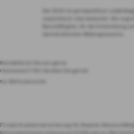
Die GEW ist parteipolitisch unabhängi
unparteiisch. Das bedeutet: Wir ergrei
Beschäftigten, für die Entwicklung u
demokratischen Bildungswesens.
Kontaktieren Sie uns gerne
Interessiert? Wir beraten Sie gerne!
zur Betreuersuche
Private Krankenversicherung für Beamte
Dienstunfähi
Nutzungshinweise
Impressum
Erklärung zur Barrierefr