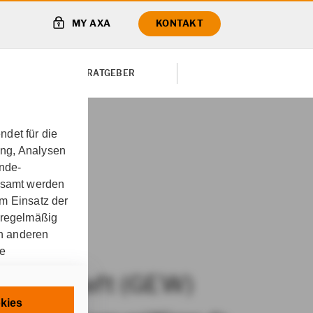
MY AXA
KONTAKT
TE VON
RATGEBER
det für die
ung, Analysen
t (GEW)
Exklusive
unde-
gesamt werden
m Einsatz der
 regelmäßig
on anderen
re
ssenschaft (GEW)
chnisch
kies