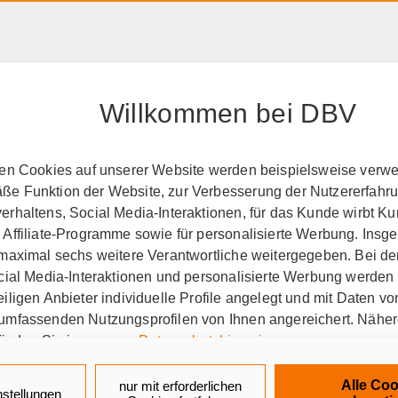
HAFTPFLICHT, RECHT &
RENTE &
PRODUK
EIGENTUM
ALTER
A-Z
Willkommen bei DBV
perationspartner
GEW
ten Cookies auf unserer Website werden beispielsweise verwen
e Funktion der Website, zur Verbesserung der Nutzererfahr
ehung und Wissenschaf
rhaltens, Social Media-Interaktionen, für das Kunde wirbt K
 Affiliate-Programme sowie für personalisierte Werbung. Ins
 maximal sechs weitere Verantwortliche weitergegeben. Bei de
ocial Media-Interaktionen und personalisierte Werbung werden
iligen Anbieter individuelle Profile angelegt und mit Daten v
umfassenden Nutzungsprofilen von Ihnen angereichert. Nähe
finden Sie in unseren
Datenschutzhinweisen
.
erkschaft Erziehung und Wi
k auf „Alle Cookies akzeptieren" stimmen Sie für alle nicht te
Alle Coo
nur mit erforderlichen
nstellungen