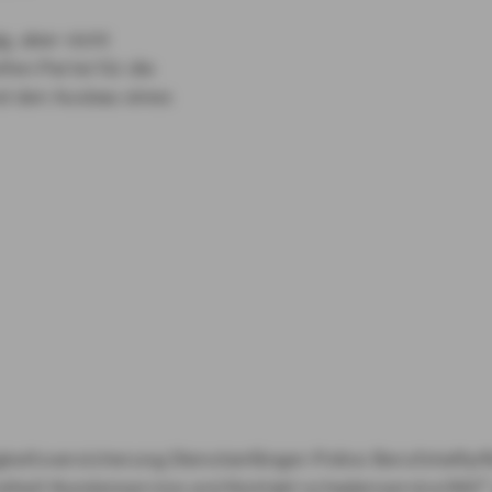
g, aber nicht
fen Partei für die
nd den Ausbau eines
gkeitsversicherung
Dienstanfänger-Police
Berufshaftpf
eiheit
Kundenservice und Kontakt
schadenservice360°