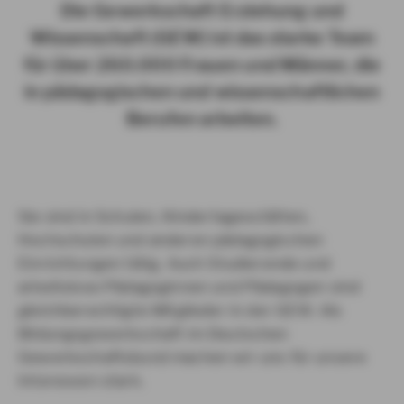
Die Gewerkschaft Erziehung und
Wissenschaft (GEW) ist das starke Team
für über 260.000 Frauen und Männer, die
in pädagogischen und wissenschaftlichen
Berufen arbeiten.
Sie sind in Schulen, Kindertagesstätten,
Hochschulen und anderen pädagogischen
Einrichtungen tätig. Auch Studierende und
arbeitslose Pädagoginnen und Pädagogen sind
gleichberechtigte Mitglieder in der GEW. Als
Bildungsgewerkschaft im Deutschen
Gewerkschaftsbund machen wir uns für unsere
Interessen stark.