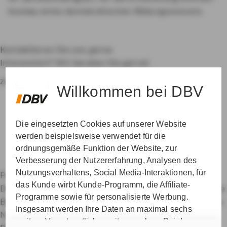
Ausbau eines demokratischen Bildungswesens.
Kontaktieren Sie uns gerne
Interessiert? Wir beraten Sie gerne!
zur Betreuersuche
Willkommen bei DBV
Die eingesetzten Cookies auf unserer Website
werden beispielsweise verwendet für die
ordnungsgemäße Funktion der Website, zur
Verbesserung der Nutzererfahrung, Analysen des
Nutzungsverhaltens, Social Media-Interaktionen, für
Private Krankenversicherung für Beamte
das Kunde wirbt Kunde-Programm, die Affiliate-
Dienstunfähigkeitsversicherung
Dienstanfänger-Police
Programme sowie für personalisierte Werbung.
Berufshaftpflichtversicherung
Datenschutz & Cookies
Insgesamt werden Ihre Daten an maximal sechs
Nutzungshinweise
Impressum
Erklärung zur
weitere Verantwortliche weitergegeben. Bei dem