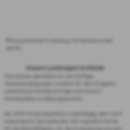
Unsere Leistungen im Detail
Gemeinsam gestalten wir vernünftige
Arbeitsbedingungen, streiten für faire Entgelte,
unbefristete Arbeitsverträge und sichern
Arbeitsplätze im Bildungsbereich.
Die GEW ist parteipolitisch unabhängig, aber nicht
unparteiisch. Das bedeutet: Wir ergreifen Partei
für die Beschäftigten, für die Entwicklung und den