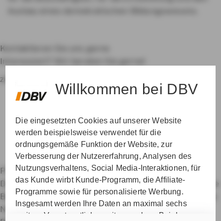
Ausbau eines demokratischen Bildungswesens.
Kontaktieren Sie uns gerne
Interessiert? Wir beraten Sie gerne!
zur Betreuersuche
Willkommen bei DBV
Die eingesetzten Cookies auf unserer Website
werden beispielsweise verwendet für die
ordnungsgemäße Funktion der Website, zur
Verbesserung der Nutzererfahrung, Analysen des
Nutzungsverhaltens, Social Media-Interaktionen, für
Private Krankenversicherung für Beamte
das Kunde wirbt Kunde-Programm, die Affiliate-
Dienstunfähigkeitsversicherung
Dienstanfänger-Police
Programme sowie für personalisierte Werbung.
Berufshaftpflichtversicherung
Datenschutz & Cookies
Insgesamt werden Ihre Daten an maximal sechs
Nutzungshinweise
Impressum
Erklärung zur
weitere Verantwortliche weitergegeben. Bei dem