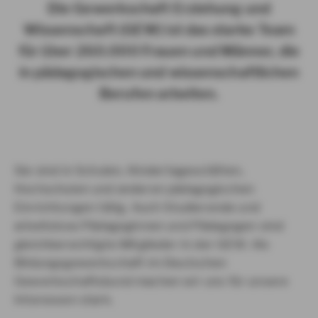
Die Gewerkschaft Erziehung und
Wissenschaft (GEW) ist das starke Team
für über 260.000 Frauen und Männer, die
in pädagogischen und wissenschaftlichen
Berufen arbeiten.
Sie sind in Schulen, Kindertagesstätten,
Hochschulen und anderen pädagogischen
Einrichtungen tätig. Auch Studierende und
arbeitslose Pädagoginnen und Pädagogen sind
gleichberechtigte Mitglieder in der GEW. Als
Bildungsgewerkschaft im Deutschen
Gewerkschaftsbund machen wir uns für unsere
Interessen stark.