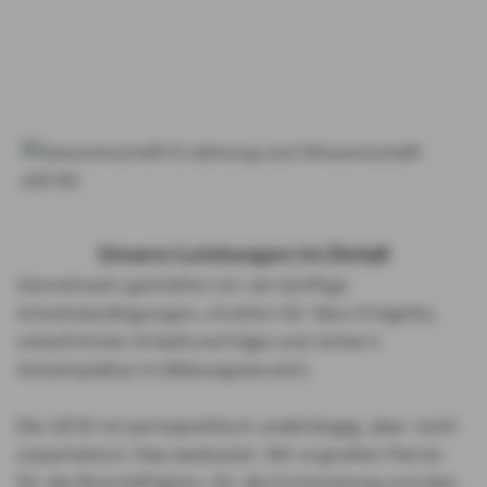
Unsere Leistungen im Detail
Gemeinsam gestalten wir vernünftige
Arbeitsbedingungen, streiten für faire Entgelte,
unbefristete Arbeitsverträge und sichern
Arbeitsplätze im Bildungsbereich.
Die GEW ist parteipolitisch unabhängig, aber nicht
unparteiisch. Das bedeutet: Wir ergreifen Partei
für die Beschäftigten, für die Entwicklung und den