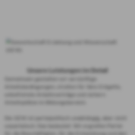
Unsere Leistungen im Detail
Gemeinsam gestalten wir vernünftige
Arbeitsbedingungen, streiten für faire Entgelte,
unbefristete Arbeitsverträge und sichern
Arbeitsplätze im Bildungsbereich.
Die GEW ist parteipolitisch unabhängig, aber nicht
unparteiisch. Das bedeutet: Wir ergreifen Partei
für die Beschäftigten, für die Entwicklung und den