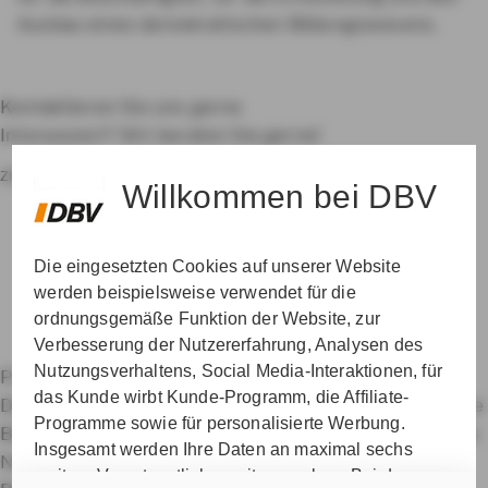
Ausbau eines demokratischen Bildungswesens.
Kontaktieren Sie uns gerne
Interessiert? Wir beraten Sie gerne!
zur Betreuersuche
Willkommen bei DBV
Die eingesetzten Cookies auf unserer Website
werden beispielsweise verwendet für die
ordnungsgemäße Funktion der Website, zur
Verbesserung der Nutzererfahrung, Analysen des
Nutzungsverhaltens, Social Media-Interaktionen, für
Private Krankenversicherung für Beamte
das Kunde wirbt Kunde-Programm, die Affiliate-
Dienstunfähigkeitsversicherung
Dienstanfänger-Police
Programme sowie für personalisierte Werbung.
Berufshaftpflichtversicherung
Datenschutz & Cookies
Insgesamt werden Ihre Daten an maximal sechs
Nutzungshinweise
Impressum
Erklärung zur
weitere Verantwortliche weitergegeben. Bei dem