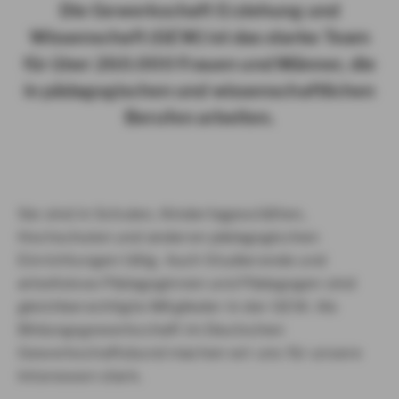
Die Gewerkschaft Erziehung und
Wissenschaft (GEW) ist das starke Team
für über 260.000 Frauen und Männer, die
in pädagogischen und wissenschaftlichen
Berufen arbeiten.
Sie sind in Schulen, Kindertagesstätten,
Hochschulen und anderen pädagogischen
Einrichtungen tätig. Auch Studierende und
arbeitslose Pädagoginnen und Pädagogen sind
gleichberechtigte Mitglieder in der GEW. Als
Bildungsgewerkschaft im Deutschen
Gewerkschaftsbund machen wir uns für unsere
Interessen stark.