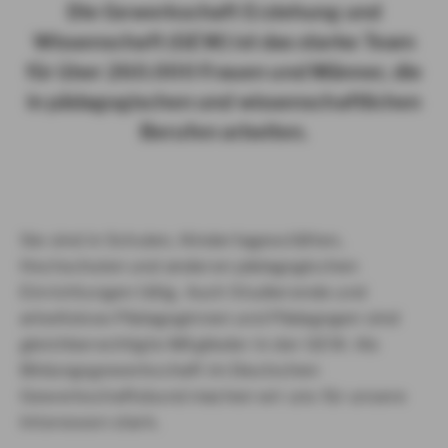
Die Gewerkschaft Erziehung und
Wissenschaft (GEW) ist das starke Team
für über 260.000 Frauen und Männer, die
in pädagogischen und wissenschaftlichen
Berufen arbeiten.
Sie sind in Schulen, Kindertagesstätten,
Hochschulen und anderen pädagogischen
Einrichtungen tätig. Auch Studierende und
arbeitslose Pädagoginnen und Pädagogen sind
gleichberechtigte Mitglieder in der GEW. Als
Bildungsgewerkschaft im Deutschen
Gewerkschaftsbund machen wir uns für unsere
Interessen stark.