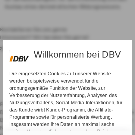
Ausbau eines demokratischen Bildungswesens.
Kontaktieren Sie uns gerne
Interessiert? Wir beraten Sie gerne!
zur Betreuersuche
Willkommen bei DBV
Die eingesetzten Cookies auf unserer Website
werden beispielsweise verwendet für die
ordnungsgemäße Funktion der Website, zur
Verbesserung der Nutzererfahrung, Analysen des
Nutzungsverhaltens, Social Media-Interaktionen, für
Private Krankenversicherung für Beamte
das Kunde wirbt Kunde-Programm, die Affiliate-
Dienstunfähigkeitsversicherung
Dienstanfänger-Police
Programme sowie für personalisierte Werbung.
Berufshaftpflichtversicherung
Datenschutz & Cookies
Insgesamt werden Ihre Daten an maximal sechs
Nutzungshinweise
Impressum
Erklärung zur
weitere Verantwortliche weitergegeben. Bei dem