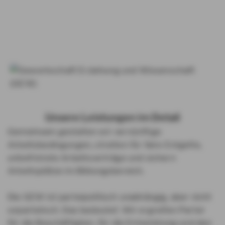
Unsere Leistungen im Detail
Gemeinsam gestalten wir vernünftige
Arbeitsbedingungen, streiten für faire Entgelte,
unbefristete Arbeitsverträge und sichern
Arbeitsplätze im Bildungsbereich.
Die GEW ist parteipolitisch unabhängig, aber nicht
unparteiisch. Das bedeutet: Wir ergreifen Partei
für die Beschäftigten, für die Entwicklung und den