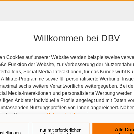
HAFTPFLICHT, RECHT &
RENTE &
PRODUK
EIGENTUM
ALTER
A-Z
Willkommen bei DBV
perationspartner
GEW
ten Cookies auf unserer Website werden beispielsweise verwen
e Funktion der Website, zur Verbesserung der Nutzererfahr
ehung und Wissenschaf
rhaltens, Social Media-Interaktionen, für das Kunde wirbt K
 Affiliate-Programme sowie für personalisierte Werbung. Ins
 maximal sechs weitere Verantwortliche weitergegeben. Bei de
ocial Media-Interaktionen und personalisierte Werbung werden
iligen Anbieter individuelle Profile angelegt und mit Daten v
umfassenden Nutzungsprofilen von Ihnen angereichert. Nähe
finden Sie in unseren
Datenschutzhinweisen
.
erkschaft Erziehung und Wi
k auf „Alle Cookies akzeptieren" stimmen Sie für alle nicht te
Alle Coo
nur mit erforderlichen
nstellungen