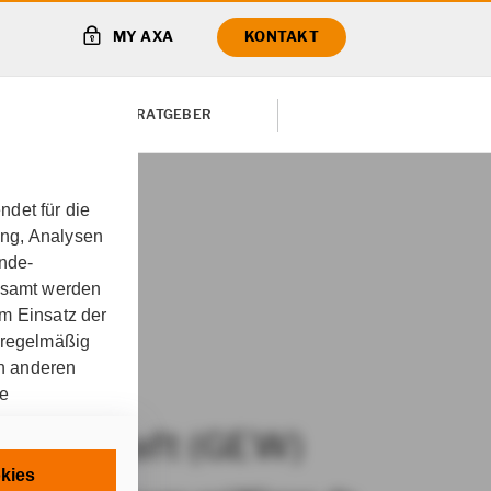
MY AXA
KONTAKT
TE VON
RATGEBER
det für die
ung, Analysen
t (GEW)
Exklusive
unde-
gesamt werden
m Einsatz der
 regelmäßig
on anderen
re
ssenschaft (GEW)
chnisch
kies