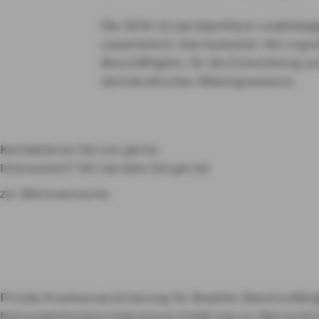
Die GEW ist parteipolitisch unabhängi
unparteiisch. Das bedeutet: Wir ergrei
Beschäftigten, für die Entwicklung u
demokratischen Bildungswesens.
Kontaktieren Sie uns gerne
Interessiert? Wir beraten Sie gerne!
zur Betreuersuche
Private Krankenversicherung für Beamte
Dienstunfähi
Nutzungshinweise
Impressum
Erklärung zur Barrierefr