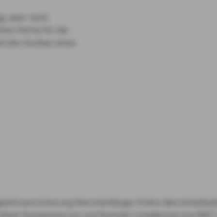
g, aber nicht
fen Partei für die
nd den Ausbau eines
gkeitsversicherung
Dienstanfänger-Police
Berufshaftpf
eiheit
Kundenservice und Kontakt
schadenservice360°