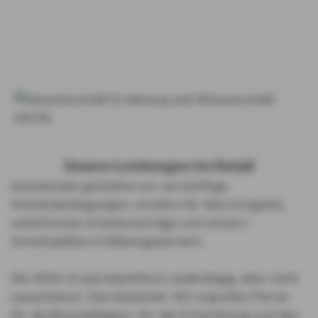
Unsere Leistungen im Detail
Gemeinsam gestalten wir vernünftige
Arbeitsbedingungen, streiten für faire Entgelte,
unbefristete Arbeitsverträge und sichern
Arbeitsplätze im Bildungsbereich.
Die GEW ist parteipolitisch unabhängig, aber nicht
unparteiisch. Das bedeutet: Wir ergreifen Partei
für die Beschäftigten, für die Entwicklung und den