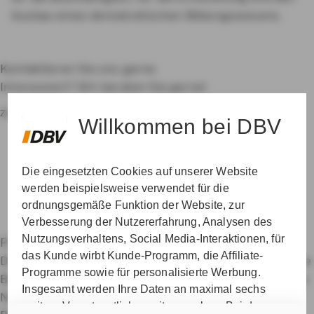
Ausbau eines demokratischen Bildungswesens.
Kontaktieren Sie uns gerne
Interessiert? Wir beraten Sie gerne!
zur Betreuersuche
Willkommen bei DBV
Die eingesetzten Cookies auf unserer Website
werden beispielsweise verwendet für die
ordnungsgemäße Funktion der Website, zur
Verbesserung der Nutzererfahrung, Analysen des
Nutzungsverhaltens, Social Media-Interaktionen, für
Private Krankenversicherung für Beamte
das Kunde wirbt Kunde-Programm, die Affiliate-
Dienstunfähigkeitsversicherung
Dienstanfänger-Police
Programme sowie für personalisierte Werbung.
Berufshaftpflichtversicherung
Datenschutz & Cookies
Insgesamt werden Ihre Daten an maximal sechs
Nutzungshinweise
Impressum
Erklärung zur
weitere Verantwortliche weitergegeben. Bei dem