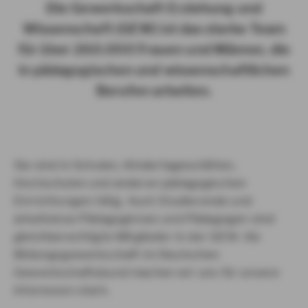
Die Gewerkschaft Erziehung und
Wissenschaft (GEW) ist das starke Team
für über 260.000 Frauen und Männer, die
in pädagogischen und wissenschaftlichen
Berufen arbeiten.
Sie sind in Schulen, Kindertagesstätten,
Hochschulen und anderen pädagogischen
Einrichtungen tätig. Auch Studierende und
arbeitslose Pädagoginnen und Pädagogen sind
gleichberechtigte Mitglieder in der GEW. Als
Bildungsgewerkschaft im Deutschen
Gewerkschaftsbund machen wir uns für unsere
Interessen stark.