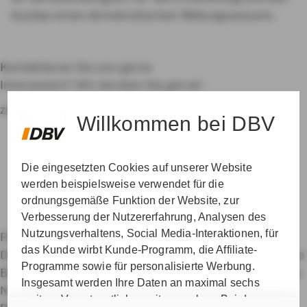
Ausbau eines demokratischen Bildungswesens.
Kontaktieren Sie uns gerne
Interessiert? Wir beraten Sie gerne!
zur Betreuersuche
Willkommen bei DBV
Die eingesetzten Cookies auf unserer Website
werden beispielsweise verwendet für die
ordnungsgemäße Funktion der Website, zur
Verbesserung der Nutzererfahrung, Analysen des
Nutzungsverhaltens, Social Media-Interaktionen, für
Private Krankenversicherung für Beamte
das Kunde wirbt Kunde-Programm, die Affiliate-
Dienstunfähigkeitsversicherung
Dienstanfänger-Police
Programme sowie für personalisierte Werbung.
Berufshaftpflichtversicherung
Datenschutz & Cookies
Insgesamt werden Ihre Daten an maximal sechs
Nutzungshinweise
Impressum
Erklärung zur
weitere Verantwortliche weitergegeben. Bei dem