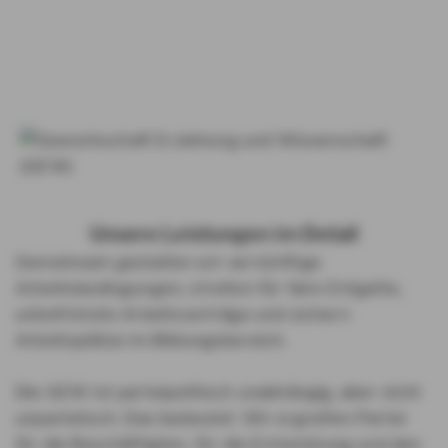
Unsere Leistungen im Detail
Gemeinsam gestalten wir vernünftige
Arbeitsbedingungen, streiten für faire Entgelte,
unbefristete Arbeitsverträge und sichern
Arbeitsplätze im Bildungsbereich.
Die GEW ist parteipolitisch unabhängig, aber nicht
unparteiisch. Das bedeutet: Wir ergreifen Partei
für die Beschäftigten, für die Entwicklung und den