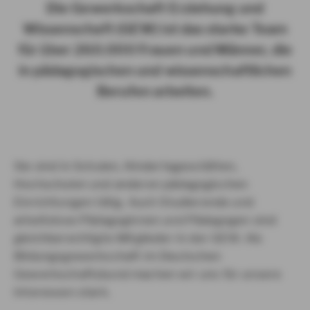
Die Gewerkschaft Erziehung und
Wissenschaft (GEW) ist das starke Team
für über 260.000 Frauen und Männer, die
in pädagogischen und wissenschaftlichen
Berufen arbeiten.
Sie sind in Schulen, Kindertagesstätten,
Hochschulen und anderen pädagogischen
Einrichtungen tätig. Auch Studierende und
arbeitslose Pädagoginnen und Pädagogen sind
gleichberechtigte Mitglieder in der GEW. Als
Bildungsgewerkschaft im Deutschen
Gewerkschaftsbund machen wir uns für unsere
Interessen stark.