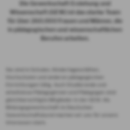
Die Gewerkschaft Erziehung und
Wissenschaft (GEW) ist das starke Team
für über 260.000 Frauen und Männer, die
in pädagogischen und wissenschaftlichen
Berufen arbeiten.
Sie sind in Schulen, Kindertagesstätten,
Hochschulen und anderen pädagogischen
Einrichtungen tätig. Auch Studierende und
arbeitslose Pädagoginnen und Pädagogen sind
gleichberechtigte Mitglieder in der GEW. Als
Bildungsgewerkschaft im Deutschen
Gewerkschaftsbund machen wir uns für unsere
Interessen stark.