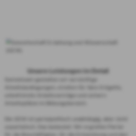
Unsere Leistungen im Detail
Gemeinsam gestalten wir vernünftige
Arbeitsbedingungen, streiten für faire Entgelte,
unbefristete Arbeitsverträge und sichern
Arbeitsplätze im Bildungsbereich.
Die GEW ist parteipolitisch unabhängig, aber nicht
unparteiisch. Das bedeutet: Wir ergreifen Partei
für die Beschäftigten, für die Entwicklung und den