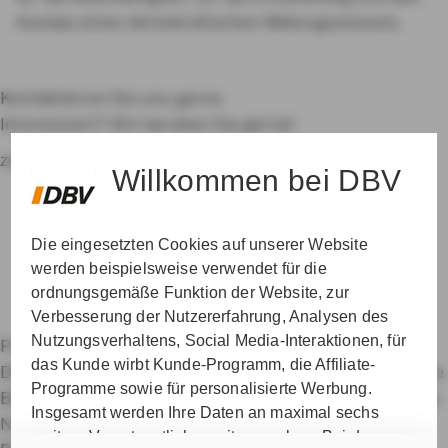
Ausbau eines demokratischen Bildungswesens.
Kontaktieren Sie uns gerne
Interessiert? Wir beraten Sie gerne!
zur Betreuersuche
Willkommen bei DBV
Die eingesetzten Cookies auf unserer Website
werden beispielsweise verwendet für die
ordnungsgemäße Funktion der Website, zur
Verbesserung der Nutzererfahrung, Analysen des
Nutzungsverhaltens, Social Media-Interaktionen, für
Private Krankenversicherung für Beamte
das Kunde wirbt Kunde-Programm, die Affiliate-
Dienstunfähigkeitsversicherung
Dienstanfänger-Police
Programme sowie für personalisierte Werbung.
Berufshaftpflichtversicherung
Datenschutz & Cookies
Insgesamt werden Ihre Daten an maximal sechs
Nutzungshinweise
Impressum
Erklärung zur
weitere Verantwortliche weitergegeben. Bei dem