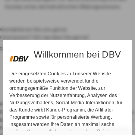
Ausbau eines demokratischen Bildungswesens.
Kontaktieren Sie uns gerne
Interessiert? Wir beraten Sie gerne!
zur Betreuersuche
Willkommen bei DBV
Die eingesetzten Cookies auf unserer Website
werden beispielsweise verwendet für die
ordnungsgemäße Funktion der Website, zur
Verbesserung der Nutzererfahrung, Analysen des
Nutzungsverhaltens, Social Media-Interaktionen, für
Private Krankenversicherung für Beamte
das Kunde wirbt Kunde-Programm, die Affiliate-
Dienstunfähigkeitsversicherung
Dienstanfänger-Police
Programme sowie für personalisierte Werbung.
Berufshaftpflichtversicherung
Datenschutz & Cookies
Insgesamt werden Ihre Daten an maximal sechs
Nutzungshinweise
Impressum
Erklärung zur
weitere Verantwortliche weitergegeben. Bei dem