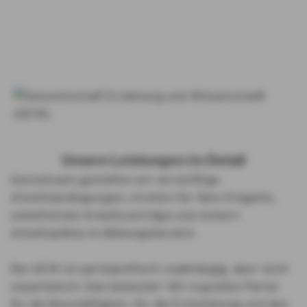
Unsere Leistungen im Detail
Gemeinsam gestalten wir vernünftige
Arbeitsbedingungen, streiten für faire Entgelte,
unbefristete Arbeitsverträge und sichern
Arbeitsplätze im Bildungsbereich.
Die GEW ist parteipolitisch unabhängig, aber nicht
unparteiisch. Das bedeutet: Wir ergreifen Partei
für die Beschäftigten, für die Entwicklung und den