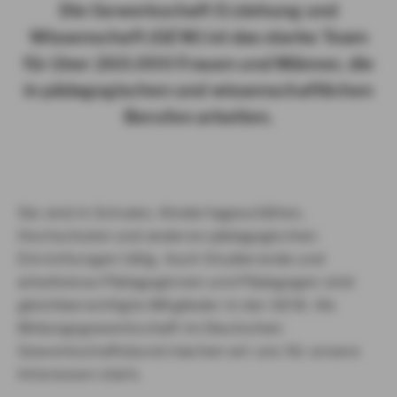
Die Gewerkschaft Erziehung und
Wissenschaft (GEW) ist das starke Team
für über 260.000 Frauen und Männer, die
in pädagogischen und wissenschaftlichen
Berufen arbeiten.
Sie sind in Schulen, Kindertagesstätten,
Hochschulen und anderen pädagogischen
Einrichtungen tätig. Auch Studierende und
arbeitslose Pädagoginnen und Pädagogen sind
gleichberechtigte Mitglieder in der GEW. Als
Bildungsgewerkschaft im Deutschen
Gewerkschaftsbund machen wir uns für unsere
Interessen stark.