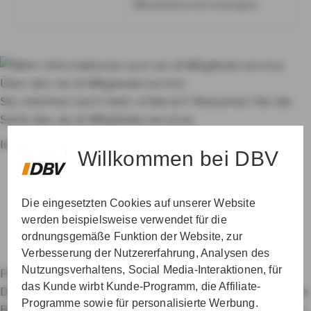
Mitarbeitervertretungen
Über den ver.di Mitgliederservice
Sie möchten noch mehr erfahren? Besuchen Sie die
Seite des ver.di Mitgliederservices.
Internetauftritt des ver.di Mitgliederservices
Willkommen bei DBV
Die eingesetzten Cookies auf unserer Website
werden beispielsweise verwendet für die
ordnungsgemäße Funktion der Website, zur
Verbesserung der Nutzererfahrung, Analysen des
Nutzungsverhaltens, Social Media-Interaktionen, für
Private Krankenversicherung für Beamte
das Kunde wirbt Kunde-Programm, die Affiliate-
Dienstunfähigkeitsversicherung
Dienstanfänger-Police
Programme sowie für personalisierte Werbung.
Berufshaftpflichtversicherung
Datenschutz & Cookies