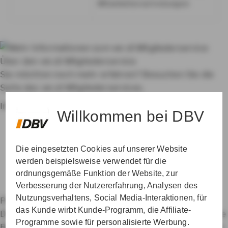
Mitarbeitervertretungen
Über den ver.di Mitgliederservice
Sie möchten noch mehr erfahren? Besuchen Sie die
Seite des ver.di Mitgliederservices.
Internetauftritt des ver.di Mitgliederservices
Willkommen bei DBV
Die eingesetzten Cookies auf unserer Website
werden beispielsweise verwendet für die
ordnungsgemäße Funktion der Website, zur
Verbesserung der Nutzererfahrung, Analysen des
Nutzungsverhaltens, Social Media-Interaktionen, für
Private Krankenversicherung für Beamte
das Kunde wirbt Kunde-Programm, die Affiliate-
Dienstunfähigkeitsversicherung
Dienstanfänger-Police
Programme sowie für personalisierte Werbung.
Berufshaftpflichtversicherung
Datenschutz & Cookies