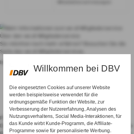
Mitarbeitervertretungen
Über den ver.di Mitgliederservice
Sie möchten noch mehr erfahren? Besuchen Sie die
Seite des ver.di Mitgliederservices.
Internetauftritt des ver.di Mitgliederservices
Willkommen bei DBV
Die eingesetzten Cookies auf unserer Website
werden beispielsweise verwendet für die
ordnungsgemäße Funktion der Website, zur
Verbesserung der Nutzererfahrung, Analysen des
Nutzungsverhaltens, Social Media-Interaktionen, für
Private Krankenversicherung für Beamte
das Kunde wirbt Kunde-Programm, die Affiliate-
Dienstunfähigkeitsversicherung
Dienstanfänger-Police
Programme sowie für personalisierte Werbung.
Berufshaftpflichtversicherung
Datenschutz & Cookies