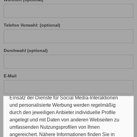
Cookie Einstellungen
Telefon Vorwahl: (optional)
Die eingesetzten Cookies auf unserer Website
werden beispielsweise verwendet für die
ordnungsgemäße Funktion der Website, zur
Durchwahl (optional)
Verbesserung der Nutzererfahrung, Analysen des
Nutzungsverhaltens, Social Media-Interaktionen, für
das Kunde wirbt Kunde-Programm, die Affiliate-
Programme sowie für personalisierte Werbung.
E-Mail
Insgesamt werden Ihre Daten an maximal sechs
weitere Verantwortliche weitergegeben. Bei dem
Einsatz der Dienste für Social Media-Interaktionen
und personalisierte Werbung werden regelmäßig
durch den jeweiligen Anbieter individuelle Profile
Ihre Nachricht
angelegt und mit Daten von anderen Webseiten zu
umfassenden Nutzungsprofilen von Ihnen
angereichert. Nähere Informationen finden Sie in