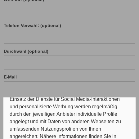
Cookie Einstellungen
Telefon Vorwahl: (optional)
Die eingesetzten Cookies auf unserer Website
werden beispielsweise verwendet für die
ordnungsgemäße Funktion der Website, zur
Durchwahl (optional)
Verbesserung der Nutzererfahrung, Analysen des
Nutzungsverhaltens, Social Media-Interaktionen, für
das Kunde wirbt Kunde-Programm, die Affiliate-
Programme sowie für personalisierte Werbung.
E-Mail
Insgesamt werden Ihre Daten an maximal sechs
weitere Verantwortliche weitergegeben. Bei dem
Einsatz der Dienste für Social Media-Interaktionen
und personalisierte Werbung werden regelmäßig
durch den jeweiligen Anbieter individuelle Profile
Ihre Nachricht
angelegt und mit Daten von anderen Webseiten zu
umfassenden Nutzungsprofilen von Ihnen
angereichert. Nähere Informationen finden Sie in