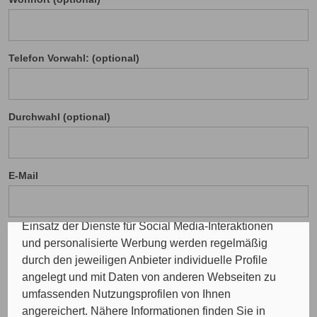
Cookie Einstellungen
Telefon Vorwahl: (optional)
Die eingesetzten Cookies auf unserer Website
werden beispielsweise verwendet für die
ordnungsgemäße Funktion der Website, zur
Durchwahl (optional)
Verbesserung der Nutzererfahrung, Analysen des
Nutzungsverhaltens, Social Media-Interaktionen, für
das Kunde wirbt Kunde-Programm, die Affiliate-
Programme sowie für personalisierte Werbung.
E-Mail
Insgesamt werden Ihre Daten an maximal sechs
weitere Verantwortliche weitergegeben. Bei dem
Einsatz der Dienste für Social Media-Interaktionen
und personalisierte Werbung werden regelmäßig
durch den jeweiligen Anbieter individuelle Profile
Ihre Nachricht
angelegt und mit Daten von anderen Webseiten zu
umfassenden Nutzungsprofilen von Ihnen
angereichert. Nähere Informationen finden Sie in