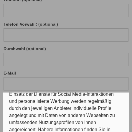
Cookie Einstellungen
Telefon Vorwahl: (optional)
Die eingesetzten Cookies auf unserer Website
werden beispielsweise verwendet für die
ordnungsgemäße Funktion der Website, zur
Durchwahl (optional)
Verbesserung der Nutzererfahrung, Analysen des
Nutzungsverhaltens, Social Media-Interaktionen, für
das Kunde wirbt Kunde-Programm, die Affiliate-
Programme sowie für personalisierte Werbung.
E-Mail
Insgesamt werden Ihre Daten an maximal sechs
weitere Verantwortliche weitergegeben. Bei dem
Einsatz der Dienste für Social Media-Interaktionen
und personalisierte Werbung werden regelmäßig
durch den jeweiligen Anbieter individuelle Profile
Ihre Nachricht
angelegt und mit Daten von anderen Webseiten zu
umfassenden Nutzungsprofilen von Ihnen
angereichert. Nähere Informationen finden Sie in