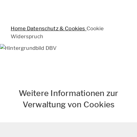
BERUF & VORSORGE
HAFTPFLICHT, RECHT & EIGENTUM
Home
Datenschutz & Cookies
Cookie
RENTE & ALTER
Widerspruch
PRODUKTE VON A-Z
Cookie-Widerspruch
Verwaltung
RATGEBER
von Cookies
Weitere Informationen zur
KON­TAKT
Verwaltung von Cookies
MY AXA
LOGIN