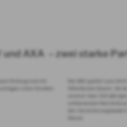
 und AXA – zwei starke Par
Die DBV gehört zum AXA K
öffentlichen Dienst. Als 
unserer über 150-jährige
umfassenden Kenntnissen
den Versicherungsbedarf a
Dienst.