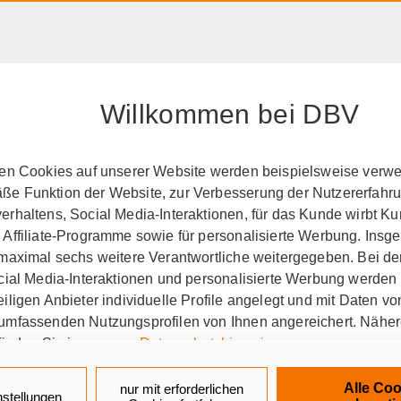
HAFTPFLICHT, RECHT &
RENTE &
PRODUK
EIGENTUM
ALTER
A-Z
Willkommen bei DBV
eldversicherung
ten Cookies auf unserer Website werden beispielsweise verwen
e Funktion der Website, zur Verbesserung der Nutzererfahr
g
Aus Fürsorge vorsorg
rhaltens, Social Media-Interaktionen, für das Kunde wirbt K
 Affiliate-Programme sowie für personalisierte Werbung. Ins
langer Versicherungsschutz
Aufnahme bis zum Eintritt
 maximal sechs weitere Verantwortliche weitergegeben. Bei de
ocial Media-Interaktionen und personalisierte Werbung werden
iligen Anbieter individuelle Profile angelegt und mit Daten v
umfassenden Nutzungsprofilen von Ihnen angereichert. Nähe
n wir die eigenverantwort
finden Sie in unseren
Datenschutzhinweisen
.
iches Sterbegeld mehr. Hier schafft die private
k auf „Alle Cookies akzeptieren" stimmen Sie für alle nicht te
Alle Coo
nur mit erforderlichen
nstellungen