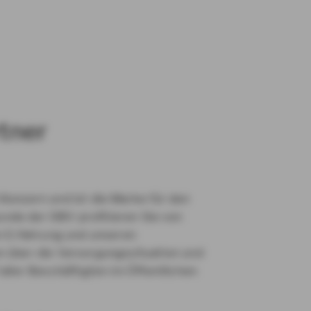
tner
onzern und ist die Marke für den
Kunde der DBV profitieren Sie von
n Erfahrung und unseren
 über die Versorgungssituation und
ller Beschäftigten im Öffentlichen