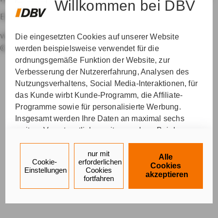
Willkommen bei DBV
EINE MARKE DER AXA GRUPPE
Vertrag
MY AXA
LOGIN
widerrufen
Die eingesetzten Cookies auf unserer Website
© AXA Konzern AG, Köln. Alle Rechte vorbehalten.
werden beispielsweise verwendet für die
ordnungsgemäße Funktion der Website, zur
Verbesserung der Nutzererfahrung, Analysen des
Nutzungsverhaltens, Social Media-Interaktionen, für
das Kunde wirbt Kunde-Programm, die Affiliate-
Programme sowie für personalisierte Werbung.
Insgesamt werden Ihre Daten an maximal sechs
weitere Verantwortliche weitergegeben. Bei dem
Einsatz der Dienste für Social Media-Interaktionen
und personalisierte Werbung werden regelmäßig
nur mit
Alle
Cookie-
erforderlichen
durch den jeweiligen Anbieter individuelle Profile
Cookies
Einstellungen
Cookies
akzeptieren
angelegt und mit Daten von anderen Webseiten zu
fortfahren
umfassenden Nutzungsprofilen von Ihnen
angereichert. Nähere Informationen finden Sie in
unseren
Datenschutzhinweisen
.