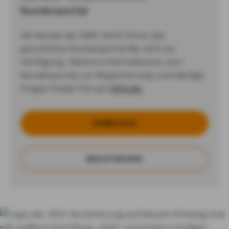
Kundenportal
Als Kunde der DBV steht Ihnen das
geschützte Kundenportal My AXA zur
Verfügung. Weitere Informationen zum
Kundenportal, zur Registrierung und häufige
Fragen finden Sie auf
AXA.de.
AN­MEL­DEN
RE­GIS­TRIE­REN