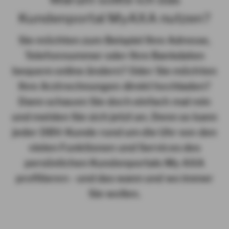
Kundenportal MyAXA nutzen?
Sie möchten zum Beispiel Ihre Adresse,
Telefonnummer oder Ihre Bankdaten
bequem online ändern? Oder Sie möchten
Ihre Arztrechnungen direkt hochladen?
Dann schauen Sie doch einfach mal rein
und melden Sie sich jetzt an. Denn so kann
jeder DBV-Kunde rund um die Uhr von den
vielen Funktionen und Services des
persönlichen Kundenportals My AXA
profitieren - und das wann und wo immer
Sie wollen.