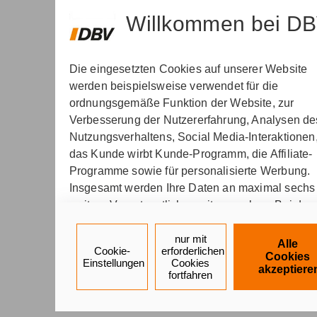
Willkommen bei D
Die eingesetzten Cookies auf unserer Website
werden beispielsweise verwendet für die
ordnungsgemäße Funktion der Website, zur
Verbesserung der Nutzererfahrung, Analysen de
Nutzungsverhaltens, Social Media-Interaktionen,
das Kunde wirbt Kunde-Programm, die Affiliate-
Programme sowie für personalisierte Werbung.
Insgesamt werden Ihre Daten an maximal sechs
weitere Verantwortliche weitergegeben. Bei de
Einsatz der Dienste für Social Media-Interaktion
und personalisierte Werbung werden regelmäßi
nur mit
Alle
Cookie-
erforderlichen
durch den jeweiligen Anbieter individuelle Profil
Cookies
Einstellungen
Cookies
akzeptiere
angelegt und mit Daten von anderen Webseiten
fortfahren
umfassenden Nutzungsprofilen von Ihnen
angereichert. Nähere Informationen finden Sie i