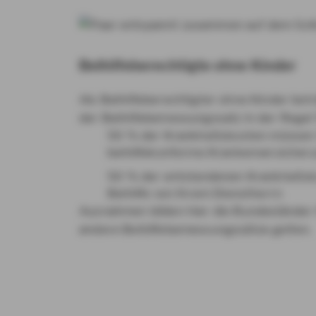
Beihilfeberechtigte ohne Kinder
Als Beihilfeberechtigter ohne Kinder bet
der Beihilfebemessungssatz in der Regel
50 % der Krankheitskosten müssen S
beihilfekonforme Krankenversicher
50 % der entstandenen Krankheitsko
Beihilfe von Ihrem Dienstherrn
Ausnahmen bilden hier die Bundesländer
andere Beihilfebemessungssätze gelten.