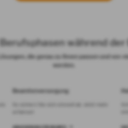
e Berufsphasen während de
 Lösungen, die genau zu Ihnen passen und von 
werden.
Beamtenversorgung
Ha
wie
So sichern Sie sich sinnvoll ab. Jetzt mehr
Sc
erfahren!
in
ABSICHERUNG FÜR BEAMTE
HA