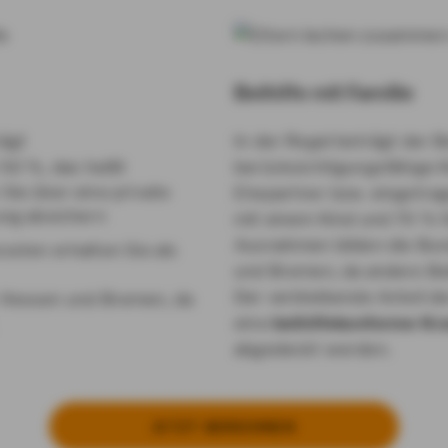
Beihilfe mit Familie
rägt
In der Regel beträgt der 
 50 %, das heißt
berücksichtigungsfähige K
ie über eine private
Ehepartner bzw. eingetra
ung absichern
mit einem Kind und 70 % 
Ausnahmen bilden die Bu
sten erhalten Sie als
und Bremen, da andere Be
Der verbleibende Anteil 
 Hessen und Bremen, da
eine
beihilfekonforme Kr
abgedeckt werden.
JETZT BE­RECH­NEN