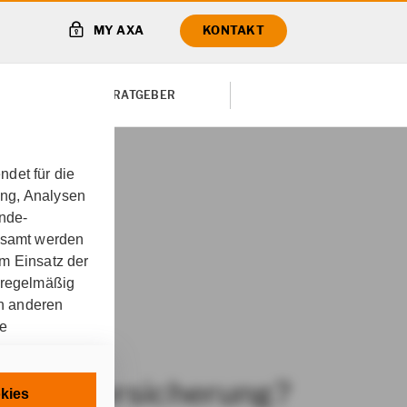
MY AXA
KONTAKT
TE VON
RATGEBER
det für die
ung, Analysen
sphase die passende
unde-
gesamt werden
m Einsatz der
 regelmäßig
on anderen
re
rankenversicherung?
chnisch
kies