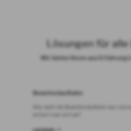
Lösungen für all
Wir bieten Ihnen aus Erfahrung
Beamtenlaufbahn
Wie sieht die Beamtenlaufbahn aus und 
sichert man sich ab?
LAUFBAHN