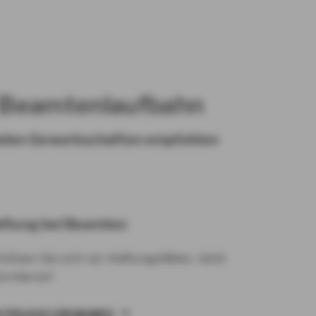
r Beamtenlaufbahn
vielen Gewerkschaften empfohlen
ftung bei Beamten
hützen Sie sich vor Haftungsfällen. Jetzt
formieren!
FTPFLICHT FÜR BEAMTE