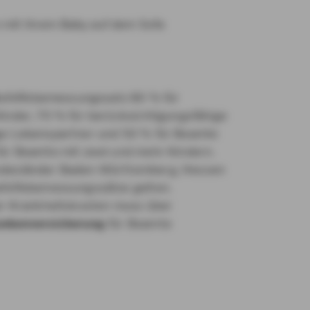
Beihilfebemessungssatz 80 % für
inder, 70 % für berücksichtigungsfähige
ge Lebenspartner und 50 % für Beamte
für Beamte mit zwei und mehr Kindern.
ndesländer Baden-Württemberg, Hessen
ihilfebemessungssätze gelten.
der Krankheitskosten muss über
ankenversicherung
für Beamte