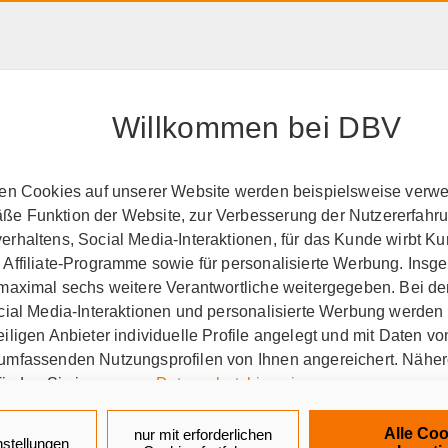
HAFTPFLICHT, RECHT &
RENTE &
PRODUK
EIGENTUM
ALTER
A-Z
Willkommen bei DBV
ten Cookies auf unserer Website werden beispielsweise verwen
e Funktion der Website, zur Verbesserung der Nutzererfahr
r Beamte
Für jede Leben
rhaltens, Social Media-Interaktionen, für das Kunde wirbt K
 Affiliate-Programme sowie für personalisierte Werbung. Ins
 maximal sechs weitere Verantwortliche weitergegeben. Bei de
ocial Media-Interaktionen und personalisierte Werbung werden
obe
für Beamte auf Lebenszeit
für Beamte auf Zeit
iligen Anbieter individuelle Profile angelegt und mit Daten v
umfassenden Nutzungsprofilen von Ihnen angereichert. Nähe
finden Sie in unseren
Datenschutzhinweisen
.
mte trotz Beihilfe eine K
k auf „Alle Cookies akzeptieren" stimmen Sie für alle nicht te
Alle Coo
nur mit erforderlichen
nstellungen