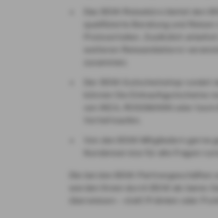
Das BSW-Reisebüro bietet den BS
qualifizierte Beratung und Reisen
Preisvorteilen. Zusätzlich arbeite
weiteren Reiseanbietern/-veranst
zusammen.
Der BSW-Gutscheinshop rundet d
können Sie Einkaufsgutscheine re
von IKEA, ROSSMANN oder toom 
Vorteil kaufen.
Von den BSW-Mitgliedern gerne 
Kundenservice für alle Fragen ru
Die bei den BSW-Partnergeschäften er
werden Ihnen durch BSW als bares Ge
überwiesen – statt Prämien oder Pun