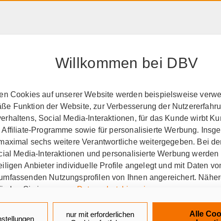
HAFTPFLICHT, RECHT &
RENTE &
PRODUK
EIGENTUM
ALTER
A-Z
Willkommen bei DBV
perationspartner
BSW
ten Cookies auf unserer Website werden beispielsweise verwen
e Funktion der Website, zur Verbesserung der Nutzererfahr
den Tag seit über 65 Jahr
rhaltens, Social Media-Interaktionen, für das Kunde wirbt K
 Affiliate-Programme sowie für personalisierte Werbung. Ins
 maximal sechs weitere Verantwortliche weitergegeben. Bei de
ocial Media-Interaktionen und personalisierte Werbung werden
iligen Anbieter individuelle Profile angelegt und mit Daten v
-Selbsthilfewerk und welche
umfassenden Nutzungsprofilen von Ihnen angereichert. Nähe
finden Sie in unseren
Datenschutzhinweisen
.
aus Bayreuth, kurz BSW, ist eine Selbsthilfee
k auf „Alle Cookies akzeptieren" stimmen Sie für alle nicht te
tschland. Über BSW erhalten die rund 500.000 
Alle Coo
nur mit erforderlichen
nstellungen