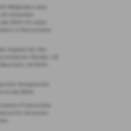
W-Mitgliedern eine
 mit lohnenden
t das BSW mit vielen
altern in Deutschland
as Angebot ab. Hier
nommierter Händler, z.B.
Baumarkt, mit BSW-
genutzt: Kompetenter
nd um das BSW.
zielten Preisvorteile
ld auf Ihr Girokonto
kte.