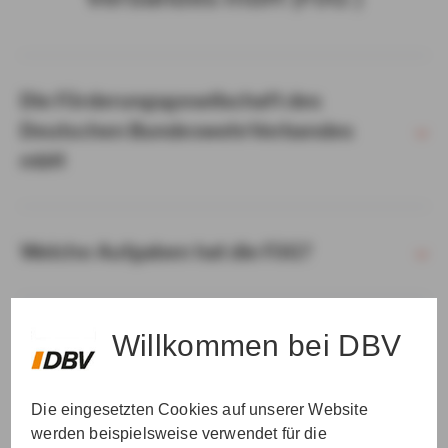
Die Förderungsgesellschaft des
Deutschen BundeswehrVerbandes
mbH
Welche Aufgaben hat die FöG?
Willkommen bei DBV
Die eingesetzten Cookies auf unserer Website
werden beispielsweise verwendet für die