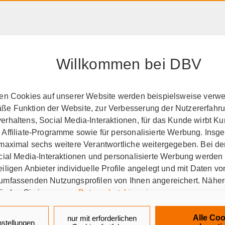
HAFTPFLICHT, RECHT &
RENTE &
PRODUK
EIGENTUM
ALTER
A-Z
Willkommen bei DBV
perationspartner
GEW
ten Cookies auf unserer Website werden beispielsweise verwen
e Funktion der Website, zur Verbesserung der Nutzererfahr
ehung und Wissenschaf
rhaltens, Social Media-Interaktionen, für das Kunde wirbt K
 Affiliate-Programme sowie für personalisierte Werbung. Ins
 maximal sechs weitere Verantwortliche weitergegeben. Bei de
ocial Media-Interaktionen und personalisierte Werbung werden
iligen Anbieter individuelle Profile angelegt und mit Daten v
umfassenden Nutzungsprofilen von Ihnen angereichert. Nähe
finden Sie in unseren
Datenschutzhinweisen
.
erkschaft Erziehung und Wi
k auf „Alle Cookies akzeptieren" stimmen Sie für alle nicht te
Alle Coo
nur mit erforderlichen
nstellungen