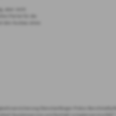
g, aber nicht
fen Partei für die
nd den Ausbau eines
gkeitsversicherung
Dienstanfänger-Police
Berufshaftpf
eiheit
Kundenservice und Kontakt
schadenservice360°