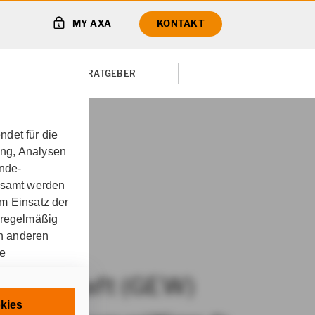
MY AXA
KONTAKT
TE VON
RATGEBER
det für die
ung, Analysen
t (GEW)
Exklusive
unde-
gesamt werden
m Einsatz der
 regelmäßig
on anderen
re
ssenschaft (GEW)
chnisch
kies