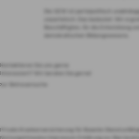
Die GEW ist parteipolitisch unabhängi
unparteiisch. Das bedeutet: Wir ergrei
Beschäftigten, für die Entwicklung u
demokratischen Bildungswesens.
Kontaktieren Sie uns gerne
Interessiert? Wir beraten Sie gerne!
zur Betreuersuche
Private Krankenversicherung für Beamte
Dienstunfähi
Nutzungshinweise
Impressum
Erklärung zur Barrierefr