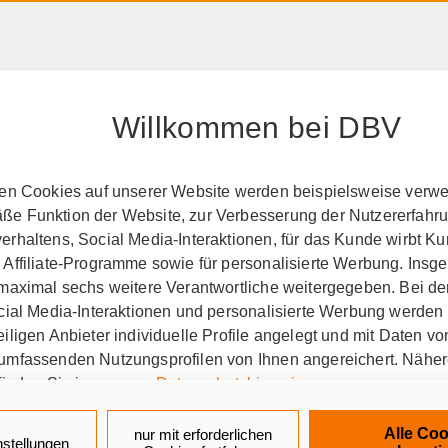
HAFTPFLICHT, RECHT &
RENTE &
PRODUK
EIGENTUM
ALTER
A-Z
Willkommen bei DBV
perationspartner
GEW
ten Cookies auf unserer Website werden beispielsweise verwen
e Funktion der Website, zur Verbesserung der Nutzererfahr
ehung und Wissenschaf
rhaltens, Social Media-Interaktionen, für das Kunde wirbt K
 Affiliate-Programme sowie für personalisierte Werbung. Ins
 maximal sechs weitere Verantwortliche weitergegeben. Bei de
ocial Media-Interaktionen und personalisierte Werbung werden
iligen Anbieter individuelle Profile angelegt und mit Daten v
umfassenden Nutzungsprofilen von Ihnen angereichert. Nähe
finden Sie in unseren
Datenschutzhinweisen
.
erkschaft Erziehung und Wi
k auf „Alle Cookies akzeptieren" stimmen Sie für alle nicht te
Alle Coo
nur mit erforderlichen
nstellungen