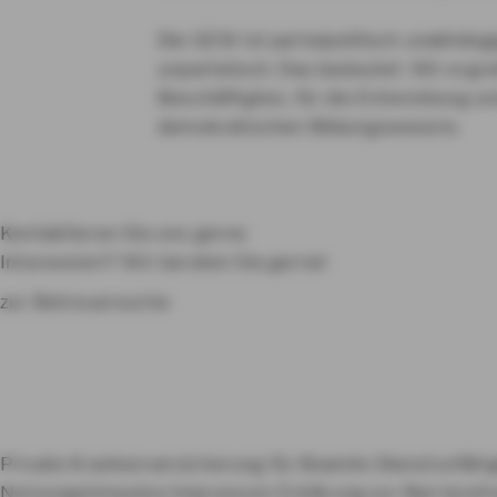
Die GEW ist parteipolitisch unabhängi
unparteiisch. Das bedeutet: Wir ergrei
Beschäftigten, für die Entwicklung u
demokratischen Bildungswesens.
Kontaktieren Sie uns gerne
Interessiert? Wir beraten Sie gerne!
zur Betreuersuche
Private Krankenversicherung für Beamte
Dienstunfähi
Nutzungshinweise
Impressum
Erklärung zur Barrierefr