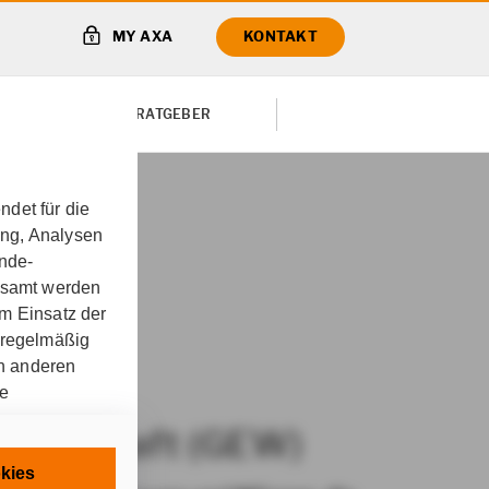
MY AXA
KONTAKT
TE VON
RATGEBER
det für die
ung, Analysen
t (GEW)
Exklusive
unde-
gesamt werden
m Einsatz der
 regelmäßig
on anderen
re
ssenschaft (GEW)
chnisch
kies