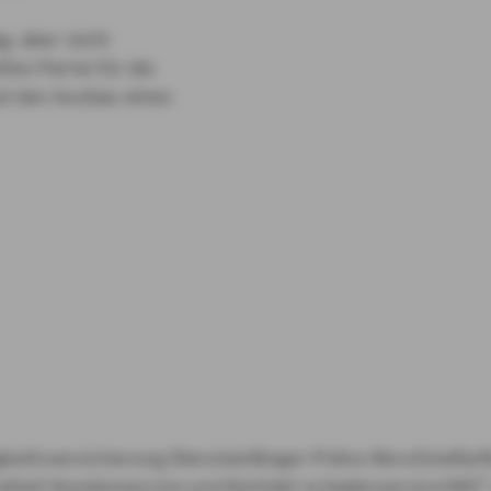
g, aber nicht
fen Partei für die
nd den Ausbau eines
gkeitsversicherung
Dienstanfänger-Police
Berufshaftpf
eiheit
Kundenservice und Kontakt
schadenservice360°