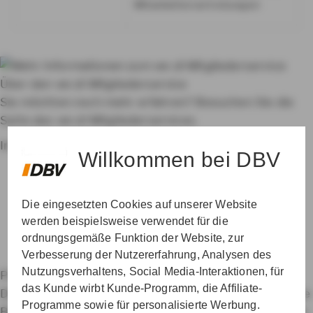
Mitarbeitervertretungen
Über den ver.di Mitgliederservice
Sie möchten noch mehr erfahren? Besuchen Sie die
Seite des ver.di Mitgliederservices.
Internetauftritt des ver.di Mitgliederservices
Willkommen bei DBV
Die eingesetzten Cookies auf unserer Website
werden beispielsweise verwendet für die
ordnungsgemäße Funktion der Website, zur
Verbesserung der Nutzererfahrung, Analysen des
Nutzungsverhaltens, Social Media-Interaktionen, für
Private Krankenversicherung für Beamte
das Kunde wirbt Kunde-Programm, die Affiliate-
Dienstunfähigkeitsversicherung
Dienstanfänger-Police
Programme sowie für personalisierte Werbung.
Berufshaftpflichtversicherung
Datenschutz & Cookies