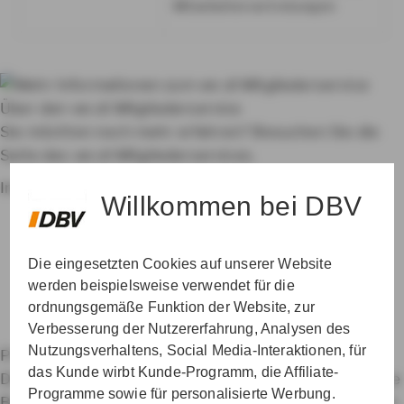
Mitarbeitervertretungen
Über den ver.di Mitgliederservice
Sie möchten noch mehr erfahren? Besuchen Sie die
Seite des ver.di Mitgliederservices.
Internetauftritt des ver.di Mitgliederservices
Willkommen bei DBV
Die eingesetzten Cookies auf unserer Website
werden beispielsweise verwendet für die
ordnungsgemäße Funktion der Website, zur
Verbesserung der Nutzererfahrung, Analysen des
Nutzungsverhaltens, Social Media-Interaktionen, für
Private Krankenversicherung für Beamte
das Kunde wirbt Kunde-Programm, die Affiliate-
Dienstunfähigkeitsversicherung
Dienstanfänger-Police
Programme sowie für personalisierte Werbung.
Berufshaftpflichtversicherung
Datenschutz & Cookies