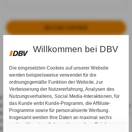
WEI­TE­RE PART­NER
Willkommen bei DBV
Die eingesetzten Cookies auf unserer Website
werden beispielsweise verwendet für die
ordnungsgemäße Funktion der Website, zur
Verbesserung der Nutzererfahrung, Analysen des
Nutzungsverhaltens, Social Media-Interaktionen, für
Private Krankenversicherung für Beamte
das Kunde wirbt Kunde-Programm, die Affiliate-
Dienstunfähigkeitsversicherung
Dienstanfänger-Police
Programme sowie für personalisierte Werbung.
Berufshaftpflichtversicherung
Datenschutz & Cookies
Insgesamt werden Ihre Daten an maximal sechs
Nutzungshinweise
Impressum
Erklärung zur
weitere Verantwortliche weitergegeben. Bei dem
Barrierefreiheit
Kundenservice und Kontakt
Einsatz der Dienste für Social Media-Interaktionen